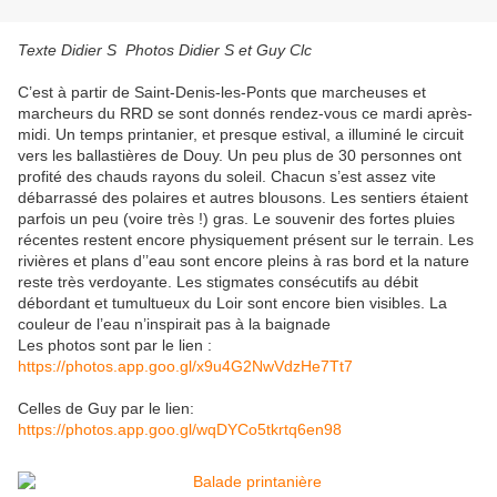
Texte Didier S Photos Didier S et Guy Clc
C’est à partir de Saint-Denis-les-Ponts que marcheuses et
marcheurs du RRD se sont donnés rendez-vous ce mardi après-
midi. Un temps printanier, et presque estival, a illuminé le circuit
vers les ballastières de Douy. Un peu plus de 30 personnes ont
profité des chauds rayons du soleil. Chacun s’est assez vite
débarrassé des polaires et autres blousons. Les sentiers étaient
parfois un peu (voire très !) gras. Le souvenir des fortes pluies
récentes restent
encore physiquement présent sur le terrain. Les
rivières et plans d’’eau sont encore pleins à ras bord et la nature
reste très verdoyante. Les stigmates consécutifs au débit
débordant et tumultueux du Loir sont encore bien visibles. La
couleur de l’eau n’inspirait pas à la baignade
Les photos sont par le lien :
https://photos.app.goo.gl/x9u4G2NwVdzHe7Tt7
Celles de Guy par le lien:
https://photos.app.goo.gl/wqDYCo5tkrtq6en98