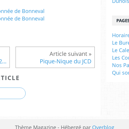
Dunoi
PAGE
Horaire
Le Bur
Le Cal
Les Co
Forum des Associations 2023
Pique-Nique du JCD
Nos Pa
Qui s
TICLE
Thème Magazine - Hébergé par
Overblog