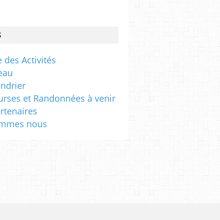
s
S
 des Activités
eau
endrier
urses et Randonnées à venir
rtenaires
ommes nous