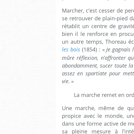
Marcher, c’est cesser de per
se retrouver de plain-pied 
rétablit un centre de gravit
bien il le renforce en pro
un autre temps, Thoreau éc
les bois
(1854) :
«
Je gagnais 
mûre réflexion, n’affronter qu
abondamment, sucer toute la m
assez en spartiate pour mett
vie.
»
La marche remet en ordr
Une marche, même de quel
propice avec le monde, une 
dans une forme active de mé
sa pleine mesure à l’inté