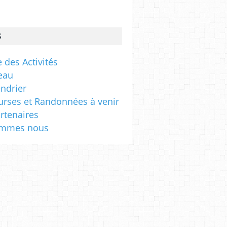
s
S
 des Activités
eau
endrier
urses et Randonnées à venir
rtenaires
ommes nous