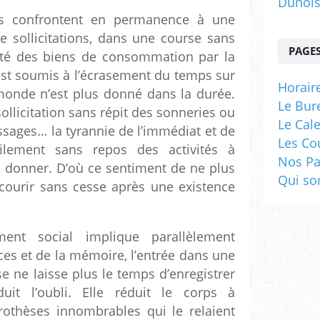
Dunoi
s confrontent en permanence à une
e sollicitations, dans une course sans
PAGE
reté des biens de consommation par la
 est soumis à l’écrasement du temps sur
Horaire
monde n’est plus donné dans la durée.
Le Bur
sollicitation sans répit des sonneries ou
Le Cal
ssages… la tyrannie de l’immédiat et de
Les Co
filement sans repos des activités à
Nos Pa
 donner. D’où ce sentiment de ne plus
Qui s
courir sans cesse après une existence
ment social implique parallèlement
ces et de la mémoire, l’entrée dans une
e ne laisse plus le temps d’enregistrer
uit l’oubli. Elle réduit le corps à
prothèses innombrables qui le relaient