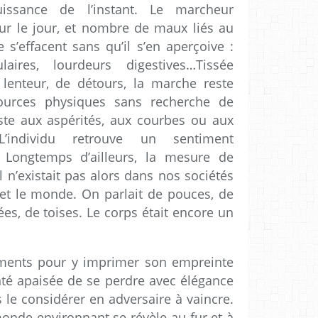
issance de l’instant. Le marcheur
ur le jour, et nombre de maux liés au
s’effacent sans qu’il s’en aperçoive :
aires, lourdeurs digestives…Tissée
 lenteur, de détours, la marche reste
sources physiques sans recherche de
uste aux aspérités, aux courbes ou aux
 L’individu retrouve un sentiment
. Longtemps d’ailleurs, la mesure de
 Il n’existait pas alors dans nos sociétés
et le monde. On parlait de pouces, de
es, de toises. Le corps était encore un
ments pour y imprimer son empreinte
té apaisée de se perdre avec élégance
 le considérer en adversaire à vaincre.
nde environnant se révèle au fur et à