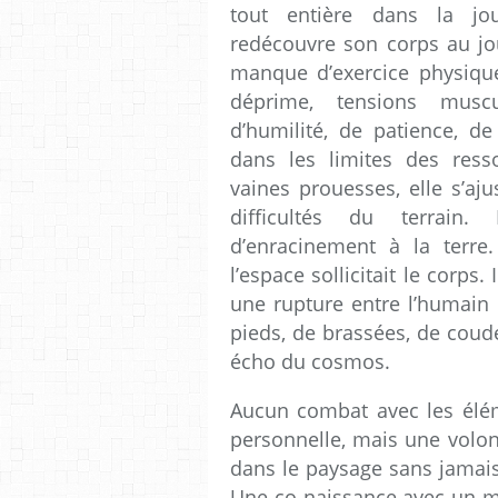
tout entière dans la jou
redécouvre son corps au jo
manque d’exercice physique 
déprime, tensions muscul
d’humilité, de patience, de
dans les limites des res
vaines prouesses, elle s’aj
difficultés du terrain.
d’enracinement à la terre
l’espace sollicitait le corps.
une rupture entre l’humain 
pieds, de brassées, de coudé
écho du cosmos.
Aucun combat avec les élé
personnelle, mais une volon
dans le paysage sans jamais
Une co-naissance avec un mo