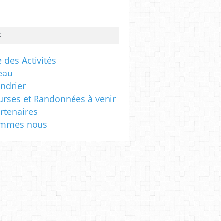
s
S
 des Activités
eau
endrier
urses et Randonnées à venir
rtenaires
ommes nous